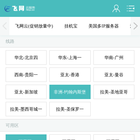
会员名：
飞网云(促销放量中)
挂机宝
美国多IP服务器
海外
实名认证
线路
未认证
华北-北京四
华东-上海一
华南-广州
充值
西南-贵阳一
亚太-香港
亚太-曼谷
订单管理
进入控制台
亚太-新加坡
非洲-约翰内斯堡
拉美-圣地亚哥
国
美
退出
拉美-墨西哥城一
拉美-圣保罗一
可用区