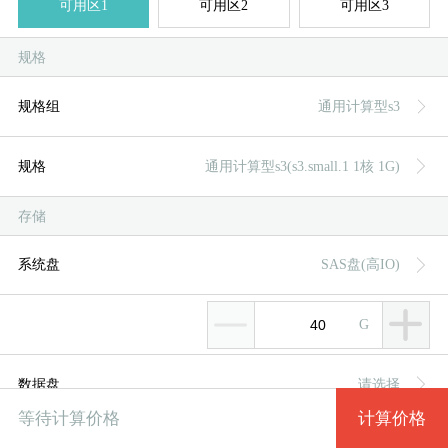
可用区1
可用区2
可用区3
按
按
规格
规格组
通用计算型s3
系统类别
系统版本
规格组
规格
规格
通用计算型s3(s3.small.1 1核 1G)
菲律
新加
美国
香
韩
美
日
台
德
通用计算型s3 s3.small.1 1核 1G
CentOS 8.0 64bit
通用计算型s3
CentOS
存储
通用计算型s3 s3.medium.2 1核 2G
CentOS 7.6 64bit
通用计算型s6
Ubuntu
系统盘
SAS盘(高IO)
系统盘
数据盘
通用计算型s3 s3.medium.4 1核 4G
通用计算增强型c3
CentOS 7.5 64bit
EulerOS
G
SAS盘(高IO)
SAS盘(高IO)
通用计算型s3 s3.large.2 2核 4G
通用计算增强型c6
CentOS 7.4 64bit
Debian
数据盘
请选择
SSD盘(超高IO)
SSD盘(超高IO)
通用计算型s3 s3.large.4 2核 8G
CentOS 7.3 64bit
内存优化型m3
Windows
计算价格
等待计算价格
网络