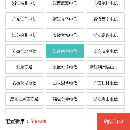
浙江杭州电信
江西鹰潭电信
安徽池州电信
按
按
广东江门电信
浙江金华电信
青海西宁电信
系统版本
规格
江苏徐州电信
安徽宣城电信
浙江嘉兴电信
菲律
新加
美国
香
韩
美
日
台
德
安徽淮北电信
江苏南京电信
山东济南电信
机房拨号VPS「512型」 310 2核 0.50G
Windows XP (32位) 中文版
北京联通
安徽蚌埠电信
浙江湖州煤山电信
机房拨号VPS「1G型」 311 2核 1G
Windows 7 (32位) 中文版
系统类别
安徽芜湖电信
山东淄博电信
广西桂林电信
机房拨号VPS「2G型」 312 4核 2G
Windows 7 (64位) 中文版
黑龙江鸡西联通
福建宁德电信
浙江舟山电信
windows
机房拨号VPS「4G型」 313 4核 4G
Windows 2003 (64位) 中文版
河南三门峡电信
大连联通
福建省福州电信
Linux
机房拨号VPS「8G型」 2180 8核 8G
Windows 10 (64位) <建议内存2G>
配置费用：
￥
68.00
确认订单