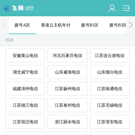
会员名：
拨号A区
香港云主机年付
拨号B1区
拨号B3区
实名认证
线路
未认证
安徽黄山电信
河北石家庄电信
江苏连云港电信
充值
湖北咸宁电信
山东威海电信
山东烟台电信
订单管理
进入控制台
福建漳州电信
江苏扬州电信
江苏南通电信
国
美
退出
江苏镇江电信
江苏泰州电信
江苏无锡电信
江苏宿迁电信
浙江丽水电信
江苏淮安电信