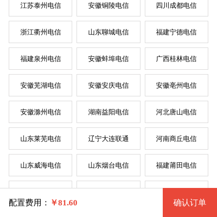
江苏泰州电信
安徽铜陵电信
四川成都电信
按
按
浙江衢州电信
山东聊城电信
福建宁德电信
系统版本
福建泉州电信
安徽蚌埠电信
广西桂林电信
规格
菲律
新加
美国
香
韩
美
日
台
德
安徽芜湖电信
安徽安庆电信
安徽亳州电信
Windows7 32位 流畅版
安徽滁州电信
湖南益阳电信
河北唐山电信
一型 FJSMDXE1 2核 0.50G
Windows7 64位 流畅版
系统类别
山东莱芜电信
辽宁大连联通
河南商丘电信
二型 FJSMDXE2 2核 1G
WindowsXP
山东威海电信
山东烟台电信
福建莆田电信
三型 FJSMDXE3 4核 2G
Windows
Windows2003
湖北黄冈电信
辽宁锦州电信
江苏淮安联通
四型 FJSMDXE4 4核 4G
Linux
Windows7 32位 完整版
配置费用：
￥
81.60
确认订单