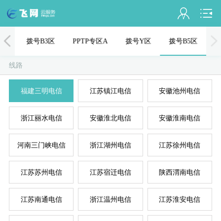
会员名：
1区
拨号B3区
PPTP专区A
拨号Y区
拨号B5区
实名认证
线路
未认证
福建三明电信
江苏镇江电信
安徽池州电信
充值
浙江丽水电信
安徽淮北电信
安徽淮南电信
订单管理
进入控制台
河南三门峡电信
浙江湖州电信
江苏徐州电信
国
美
退出
江苏苏州电信
江苏宿迁电信
陕西渭南电信
江苏南通电信
浙江温州电信
江苏淮安电信