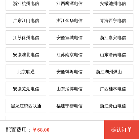
浙江杭州电信
江西鹰潭电信
安徽池州电信
按
按
广东江门电信
浙江金华电信
青海西宁电信
系统版本
规格
江苏徐州电信
安徽宣城电信
浙江嘉兴电信
菲律
新加
美国
香
韩
美
日
台
德
安徽淮北电信
江苏南京电信
山东济南电信
机房拨号VPS「512型」 2235 2核 0.50G
Windows XP (32位) 中文版
北京联通
安徽蚌埠电信
浙江湖州煤山电信
机房拨号VPS「512型」 8 2核 0.50G
Windows 7 (32位) 中文版
系统类别
安徽芜湖电信
山东淄博电信
广西桂林电信
机房拨号VPS「1G型」 11 2核 1G
Windows 7 (64位) 中文版
黑龙江鸡西联通
福建宁德电信
浙江舟山电信
windows
机房拨号VPS「2G型」 14 4核 2G
Windows 2003 (64位) 中文版
河南三门峡电信
大连联通
福建省福州电信
Linux
机房拨号VPS「4G型」 17 4核 4G
Windows 10 (64位) <建议内存2G>
配置费用：
￥
68.00
确认订单