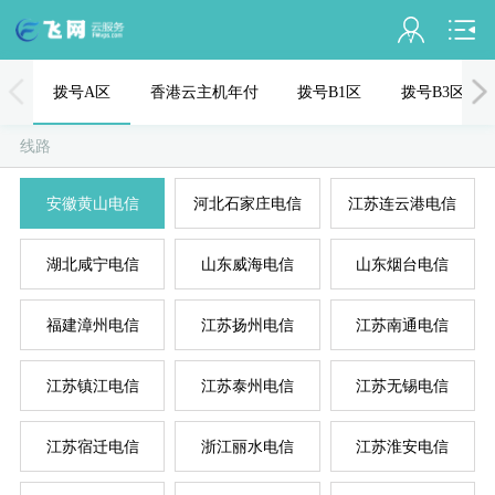
会员名：
拨号A区
香港云主机年付
拨号B1区
拨号B3区
实名认证
线路
未认证
安徽黄山电信
河北石家庄电信
江苏连云港电信
充值
湖北咸宁电信
山东威海电信
山东烟台电信
订单管理
进入控制台
福建漳州电信
江苏扬州电信
江苏南通电信
国
美
退出
江苏镇江电信
江苏泰州电信
江苏无锡电信
江苏宿迁电信
浙江丽水电信
江苏淮安电信