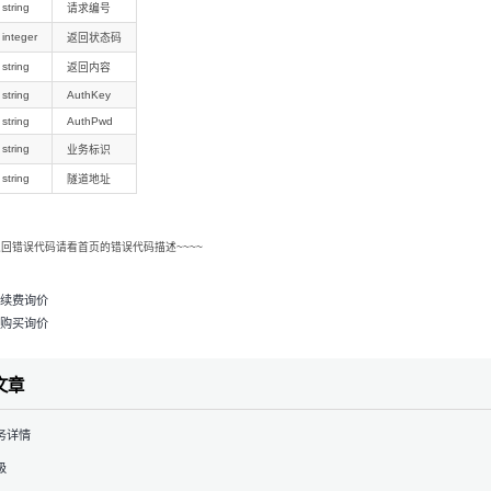
string
请求编号
integer
返回状态码
string
返回内容
string
AuthKey
string
AuthPwd
string
业务标识
string
隧道地址
回错误代码请看首页的错误代码描述~~~~
续费询价
购买询价
文章
务详情
级