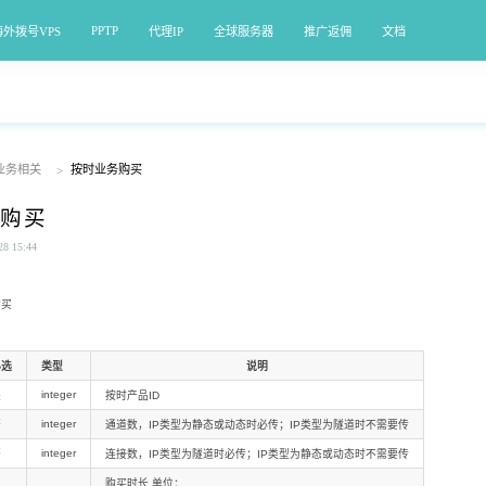
PPTP
海外拨号VPS
代理IP
全球服务器
推广返佣
文档
业务相关
按时业务购买
>
购买
 15:44
购买
必选
类型
说明
integer
是
按时产品ID
integer
否
通道数，IP类型为静态或动态时必传；IP类型为隧道时不需要传
integer
否
连接数，IP类型为隧道时必传；IP类型为静态或动态时不需要传
购买时长 单位：