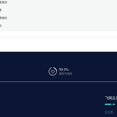
级询价
费
费询价
买
99.9%
服务可用性
飞网云
云主机