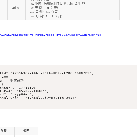
- s: 小时，免费使用时长 例：2s（2小时）
string
是
- d: 天 例：1d（1天）
- w: 周 例：1w（1周）
- m: 月 例：1m（1个月）
/
www.fwvps.com
/api/Proxyip/pay?spec_id=888&number=1&duration=1d
tId":'423369C7-AD6F-3GT6-NMJ7-E2RG5N6HG7D3',

 200,

ge": "购买成功",

{

thKey": "17710BD8",

thPwd": "8560577FC33A",

id": "hryp84er",

nnel_url" : "tunnel..fwvps.com:3434"

类型
说明