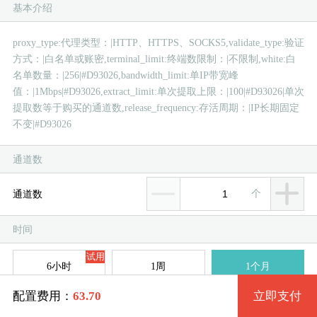
基本介绍
按
按
proxy_type:代理类型：|HTTP、HTTPS、SOCKS5,validate_type:验证
方式：|白名单或账密,terminal_limit:终端数限制：|不限制,white:白
名单数量：|256|#D93026,bandwidth_limit:单IP带宽峰
值：|1Mbps|#D93026,extract_limit:单次提取上限：|100|#D93026|单次
提取数等于购买的通道数,release_frequency:存活周期：|IP长期固定
菲律
新加
美国
香
韩
美
日
台
德
不变|#D93026
通道数
个
通道数
时间
试用
6小时
1周
1个月
63.70
配置费用：
立即支付
3个月
半年
1年