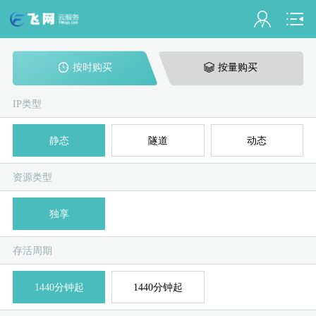
会员名：
按时购买
按量购买
实名认证
未认证
IP类型
充值
静态
隧道
动态
订单管理
资源类型
进入控制台
独享
国
美
退出
存活周期
1440分钟起
1440分钟起