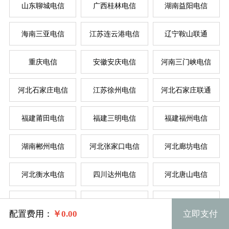
山东聊城电信
广西桂林电信
湖南益阳电信
按
按
海南三亚电信
江苏连云港电信
辽宁鞍山联通
重庆电信
安徽安庆电信
河南三门峡电信
菲律
新加
美国
香
韩
美
日
台
德
河北石家庄电信
江苏徐州电信
河北石家庄联通
福建莆田电信
福建三明电信
福建福州电信
湖南郴州电信
河北张家口电信
河北廊坊电信
河北衡水电信
四川达州电信
河北唐山电信
规格
湖北荆门联通
广东韶关电信
辽宁锦州电信
配置费用：
￥
0.00
立即支付