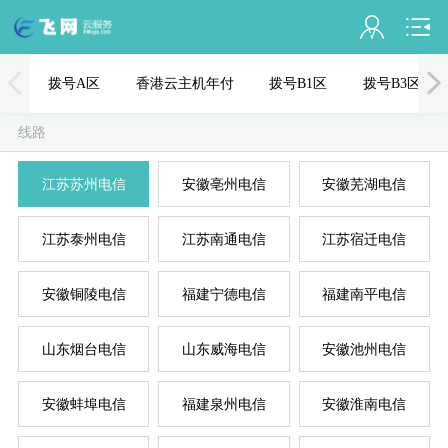
会员名：
拨号A区
香港云主机年付
拨号B1区
拨号B3区
实名认证
线路
未认证
江苏苏州电信
安徽亳州电信
安徽芜湖电信
充值
江苏泰州电信
江苏南通电信
江苏宿迁电信
订单管理
进入控制台
安徽铜陵电信
福建宁德电信
福建南平电信
国
美
退出
山东烟台电信
山东威海电信
安徽池州电信
安徽蚌埠电信
福建泉州电信
安徽淮南电信