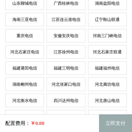
山东聊城电信
广西桂林电信
湖南益阳电信
按
按
海南三亚电信
江苏连云港电信
辽宁鞍山联通
重庆电信
安徽安庆电信
河南三门峡电信
菲律
新加
美国
香
韩
美
日
台
德
河北石家庄电信
江苏徐州电信
河北石家庄联通
福建莆田电信
福建三明电信
福建福州电信
湖南郴州电信
河北张家口电信
河北廊坊电信
河北衡水电信
四川达州电信
河北唐山电信
规格
湖北荆门联通
广东韶关电信
辽宁锦州电信
配置费用：
￥
0.00
立即支付