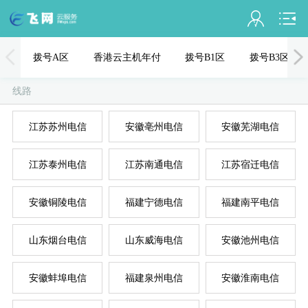
会员名：
拨号A区
香港云主机年付
拨号B1区
拨号B3区
实名认证
线路
未认证
江苏苏州电信
安徽亳州电信
安徽芜湖电信
充值
江苏泰州电信
江苏南通电信
江苏宿迁电信
订单管理
进入控制台
安徽铜陵电信
福建宁德电信
福建南平电信
国
美
退出
山东烟台电信
山东威海电信
安徽池州电信
安徽蚌埠电信
福建泉州电信
安徽淮南电信