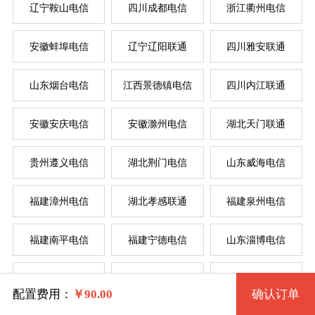
辽宁鞍山电信
四川成都电信
浙江衢州电信
按
按
安徽蚌埠电信
辽宁辽阳联通
四川雅安联通
系统版本
山东烟台电信
江西景德镇电信
四川内江联通
规格
菲律
新加
美国
香
韩
美
日
台
德
安徽安庆电信
安徽滁州电信
湖北天门联通
Windows 2003 32位
贵州遵义电信
湖北荆门电信
山东威海电信
一型 68 2核 0.50G
Windows 2003 32位(VNC)
系统类别
福建漳州电信
湖北孝感联通
福建泉州电信
二型 69 2核 1G
Windows XP 32位
福建南平电信
福建宁德电信
山东淄博电信
三型 70 4核 2G
Windows
Windows XP 32位(VNC)
辽宁锦州电信
湖北武汉电信
四川泸州联通
四型 71 4核 4G
Linux
Windows 7 32位
配置费用：
￥
90.00
确认订单