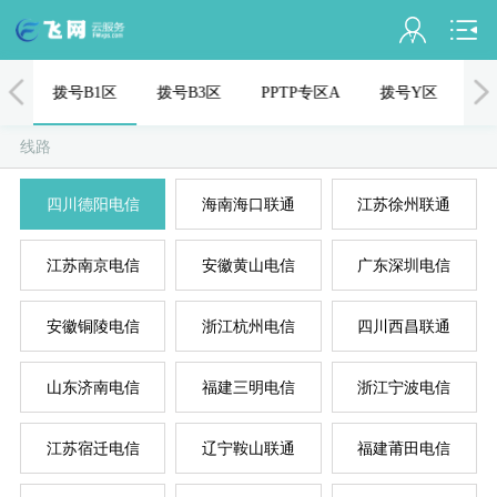
会员名：
付
拨号B1区
拨号B3区
PPTP专区A
拨号Y区
拨
实名认证
线路
未认证
四川德阳电信
海南海口联通
江苏徐州联通
充值
江苏南京电信
安徽黄山电信
广东深圳电信
订单管理
进入控制台
安徽铜陵电信
浙江杭州电信
四川西昌联通
国
美
退出
山东济南电信
福建三明电信
浙江宁波电信
江苏宿迁电信
辽宁鞍山联通
福建莆田电信