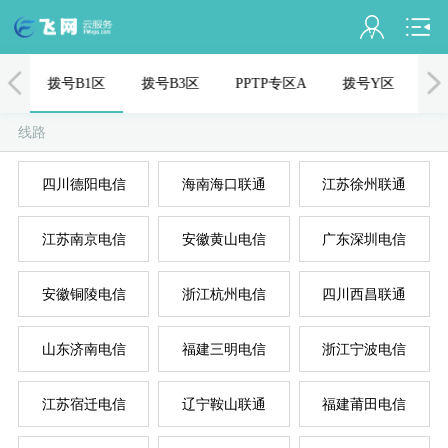
会员名：
付
拨号B1区
拨号B3区
PPTP专区A
拨号Y区
拨
实名认证
线路
未认证
四川德阳电信
海南海口联通
江苏徐州联通
充值
江苏南京电信
安徽黄山电信
广东深圳电信
订单管理
进入控制台
安徽铜陵电信
浙江杭州电信
四川西昌联通
国
美
退出
山东济南电信
福建三明电信
浙江宁波电信
江苏宿迁电信
辽宁鞍山联通
福建莆田电信