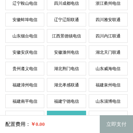
辽宁鞍山电信
四川成都电信
浙江衢州电信
按
按
安徽蚌埠电信
辽宁辽阳联通
四川雅安联通
山东烟台电信
江西景德镇电信
四川内江联通
菲律
新加
美国
香
韩
美
日
台
德
安徽安庆电信
安徽滁州电信
湖北天门联通
贵州遵义电信
湖北荆门电信
山东威海电信
福建漳州电信
湖北孝感联通
福建泉州电信
福建南平电信
福建宁德电信
山东淄博电信
规格
辽宁锦州电信
湖北武汉电信
四川泸州联通
配置费用：
￥
0.00
立即支付